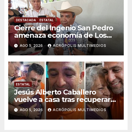
DESTACADA
ESTATAL
Cierre del Ingenio San Pedro
amenaza economía de Los
Tuxtlas
AGO 5, 2026
ACRÓPOLIS MULTIMEDIOS
ESTATAL
Jesús Alberto Caballero
vuelve a casa tras recuperar
libertad
AGO 5, 2026
ACRÓPOLIS MULTIMEDIOS