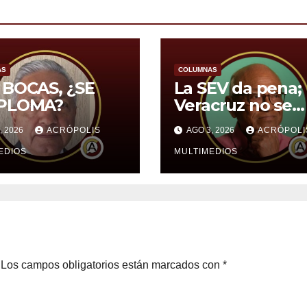
AS
COLUMNAS
 BOCAS, ¿SE
La SEV da pena;
PLOMA?
Veracruz no se
merece eso
, 2026
ACRÓPOLIS
AGO 3, 2026
ACRÓPOLI
EDIOS
MULTIMEDIOS
Los campos obligatorios están marcados con
*