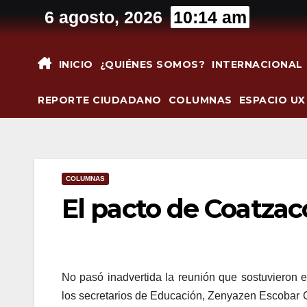
Saltar
6 agosto, 2026
10:14 am
al
contenido
INICIO
¿QUIÉNES SOMOS?
INTERNACIONAL
REPORTE CIUDADANO
COLUMNAS
ESPACIO UX
COLUMNAS
El pacto de Coatza
No pasó inadvertida la reunión que sostuvieron 
los secretarios de Educación, Zenyazen Escobar Ga