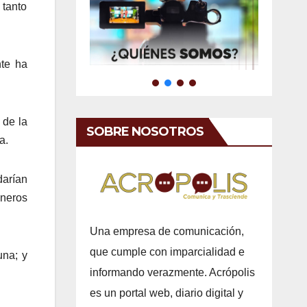
 tanto
nte ha
 de la
SOBRE NOSOTROS
a.
darían
sneros
Una empresa de comunicación,
que cumple con imparcialidad e
una; y
informando verazmente. Acrópolis
es un portal web, diario digital y