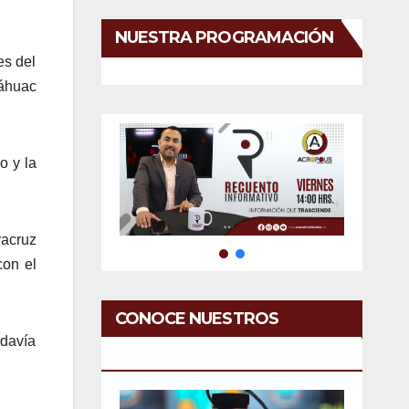
NUESTRA PROGRAMACIÓN
es del
láhuac
o y la
racruz
con el
CONOCE NUESTROS
odavía
SERVICIOS