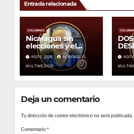
Entrada relacionada
COLUMNAS
COLUMN
Nicaragua sin
DOS
elecciones y el
DES
castigo que no llega
AGO 5, 2026
ACRÓPOLIS
AGO 4
MULTIMEDIOS
MULTIM
Deja un comentario
Tu dirección de correo electrónico no será publicada.
Comentario
*