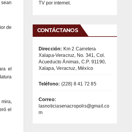
o sean
TV por internet.
ior de
CONTÁCTANOS
Dirección:
Km 2 Carretera
Xalapa-Veracruz, No. 341, Col.
Acueducto Ánimas, C.P. 91190,
Xalapa, Veracruz, México
ra el
datura
Teléfono:
(228) 8 41 72 85
Correo:
 mira,
lasnoticiasenacropolis@gmail.co
eró el
m