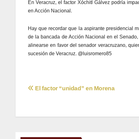
En Veracruz, el factor Xóchitl Gálvez podría impac
en Acción Nacional.
Hay que recordar que la aspirante presidencial ma
de la bancada de Acción Nacional en el Senado, 
alinearse en favor del senador veracruzano, qui
sucesión de Veracruz. @luisromero85
Navegación
El factor “unidad” en Morena
de
entradas