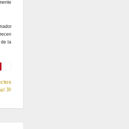
rmente
inador
arecen
 de la
actos
ña!