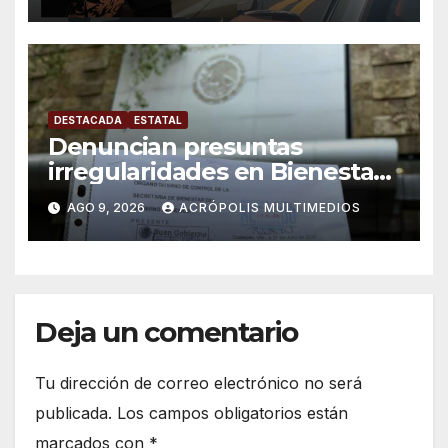
DESTACADA
ESTATAL
Denuncian presuntas
irregularidades en Bienestar
de Coatepec
AGO 9, 2026
ACRÓPOLIS MULTIMEDIOS
Deja un comentario
Tu dirección de correo electrónico no será
publicada.
Los campos obligatorios están
marcados con
*