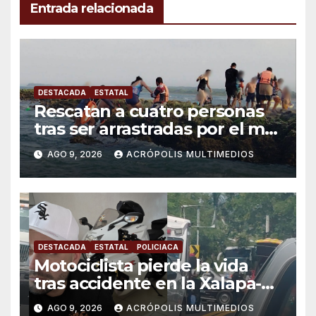
Entrada relacionada
DESTACADA
ESTATAL
Rescatan a cuatro personas
tras ser arrastradas por el mar
en Chachalacas
AGO 9, 2026
ACRÓPOLIS MULTIMEDIOS
DESTACADA
ESTATAL
POLICIACA
Motociclista pierde la vida
tras accidente en la Xalapa-
Veracruz
AGO 9, 2026
ACRÓPOLIS MULTIMEDIOS