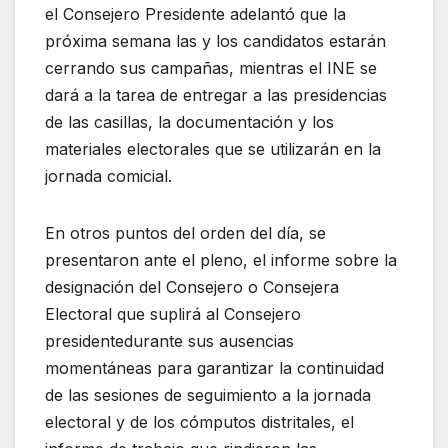
el
C
onsejero
P
residente
adelantó
que
l
a
próxima semana las y los candidato
s e
starán
cerrando sus campañas, mientras el
INE
se
da
rá
a la tarea de entregar a las presidencias
de las casillas, la documentación y los
materiales electorales que se utilizarán
e
n la
jorn
ada comicial.
En otro
s puntos del orden del
día,
se
presentaron
a
nte el pleno
,
el informe sobre la
designación del Consejero o Consejera
Electoral que
suplirá al C
onsejero
presidente
durante sus ausencias
mom
entáneas para garantizar la continuidad
de las sesiones de seguimiento a la
j
ornada
e
lectoral y de los
c
ómputos
d
istritales
,
el