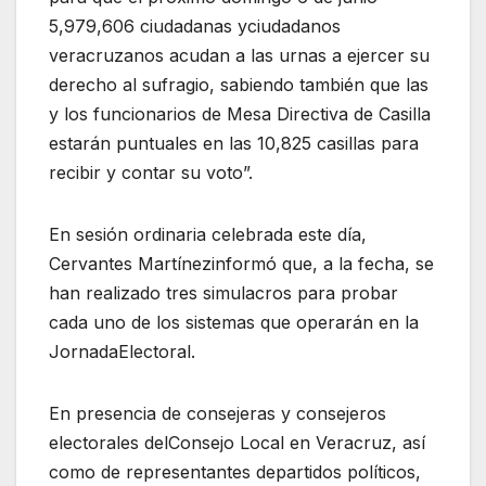
5,979,606 ciudadanas y
ciudadanos
veracruzanos acudan a las urnas a ejercer su
derecho al sufragio, sabiendo
tambi
é
n
que las
y los funciona
rios de Mesa Directiva de Casilla
estarán puntuales en las 10,825 casillas para
recibir y contar su voto
”
.
En s
esión
ordinaria
c
elebrada este día
,
Cervantes Martínez
info
rmó
que
,
a
la fecha
,
se
han realizado
tres sim
u
lacros
para probar
cada uno de los s
istemas que oper
arán
en la
Jornada
Electoral
.
En presencia de consejeras y consejeros
electorales
de
l
Cons
ejo
L
ocal
en Veracruz,
así
como
de
representantes
de
partidos
político
s,