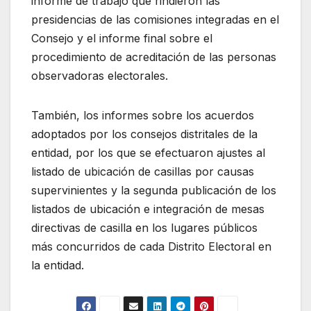
i
nforme de t
rabajo que rin
diero
n
las
p
residencias de las comisiones integradas en el
Consejo
y
el
i
nforme final sobre el
procedimiento de acreditación de las personas
observadoras electorales
.
Tambi
én,
los
i
nforme
s
sobre los acuerdos
adopta
dos por los consejos distritale
s de la
entidad, por los que se efectuaron ajustes al
listado de ubicación de casillas por causas
supervinientes y la segunda publicación de los
listados de ubicación e integración de mesas
directivas de casilla en los lugare
s públicos
más concurridos de c
ada Distrito Electoral
en
la entidad.