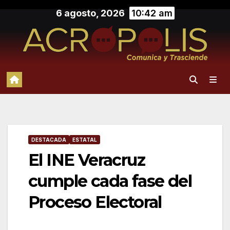
Saltar
6 agosto, 2026
10:42 am
al
contenido
DESTACADA
ESTATAL
El INE Veracruz
cumple cada fase del
Proceso Electoral