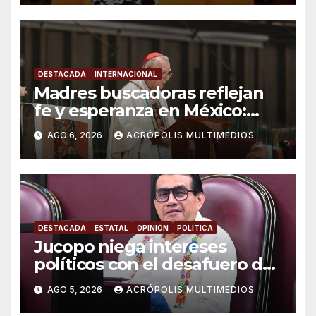
DESTACADA
INTERNACIONAL
Madres buscadoras reflejan
fe y esperanza en México:
Parolin
AGO 6, 2026
ACRÓPOLIS MULTIMEDIOS
DESTACADA
ESTATAL
OPINIÓN
POLÍTICA
Jucopo niega intereses
políticos con el desafuero de
alcaldes
AGO 5, 2026
ACRÓPOLIS MULTIMEDIOS