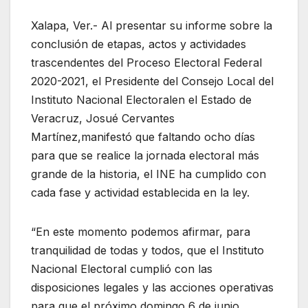
Xalapa, Ver
.-
Al presentar
su
i
nforme
sobre la
conclusión de etapas, actos y actividades
trascendentes
del
Proceso Electoral Federal
2020-2021
,
e
l
P
residente
del C
o
nsejo
L
ocal del
I
n
stituto
N
a
cional
E
lecto
ral
en el Es
tado
de
Veracruz
,
Josué Cervantes
Martínez,
manifest
ó
que
faltando
ocho día
s
para
que se realice
la
j
ornada
e
lectoral
m
á
s
grande
de
la historia,
el
INE
ha cumplido
co
n
cada
fase
y
actividad
establecida en la ley
.
“
En este momento podemos afirmar
,
para
tranquilidad de todas y todos,
que el Instituto
Nacio
nal Electoral
cu
mpl
ió
con las
disposiciones legales y las acciones operativas
para que el próximo domingo 6 de junio