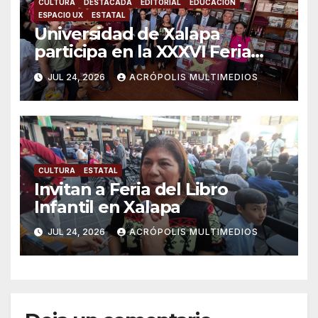
CULTURA
DESTACADA
EDITORIAL
EDUCACIÓN
ESPACIO UX
ESTATAL
Universidad de Xalapa
participa en la XXXVI Feria
Nacional del Libro Infantil y
JUL 24, 2026
ACRÓPOLIS MULTIMEDIOS
Juvenil
CULTURA
ESTATAL
Invitan a Feria del Libro
Infantil en Xalapa
JUL 24, 2026
ACRÓPOLIS MULTIMEDIOS