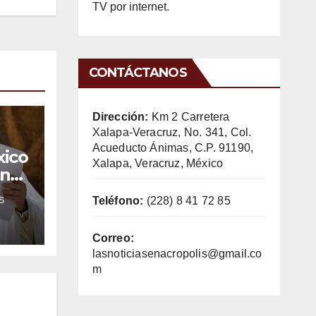
TV por internet.
CONTÁCTANOS
Dirección:
Km 2 Carretera
Xalapa-Veracruz, No. 341, Col.
Acueducto Ánimas, C.P. 91190,
xico
Xalapa, Veracruz, México
ones
a
Teléfono:
(228) 8 41 72 85
S
l
Correo:
lasnoticiasenacropolis@gmail.co
m