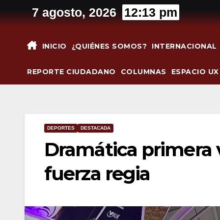
Saltar
7 agosto, 2026
12:13 pm
al
contenido
INICIO
¿QUIÉNES SOMOS?
INTERNACIONAL
REPORTE CIUDADANO
COLUMNAS
ESPACIO UX
DEPORTES
DESTACADA
Dramática primera v
fuerza regia