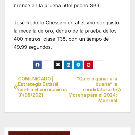
bronce en la prueba 50m pecho SB3.
José Rodolfo Chessani en atletismo conquistó
la medalla de oro, dentro de la prueba de los
400 metros, clase T38, con un tiempo de
49.99 segundos.
COMUNICADO |
“Quiero ganar a la
Navegación
Estrategia Estatal
buena” la
contra el coronavirus
candidatura de
de
31/08/2021
Morena para el 2024:
Monreal
entradas