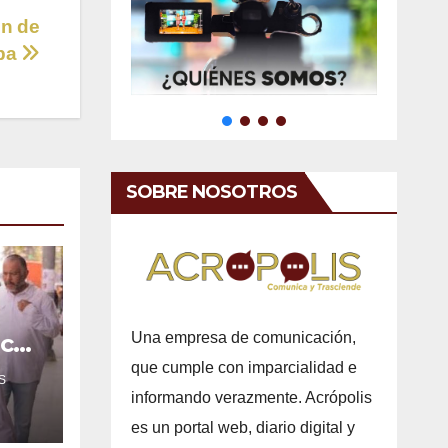
n de
oba
SOBRE NOSOTROS
Una empresa de comunicación,
ica
e
que cumple con imparcialidad e
S
informando verazmente. Acrópolis
es un portal web, diario digital y