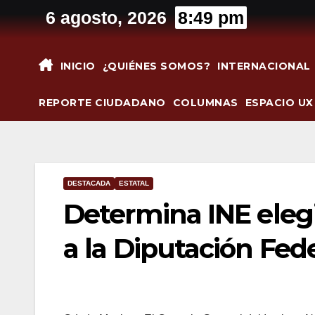
Saltar
6 agosto, 2026
8:49 pm
al
contenido
INICIO
¿QUIÉNES SOMOS?
INTERNACIONAL
REPORTE CIUDADANO
COLUMNAS
ESPACIO UX
DESTACADA
ESTATAL
Determina INE elegi
a la Diputación Fed