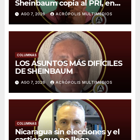
Sheinbaum copia al PRI, en
especial a López Portillo,
AGO 7, 2026
ACRÓPOLIS MULTIMEDIOS
expone Sergio Sarmiento
COLUMNAS
LOS ASUNTOS MÁS DIFÍCILES
DE SHEINBAUM
AGO 7, 2026
ACRÓPOLIS MULTIMEDIOS
COLUMNAS
Nicaragua sin elecciones y el
castigo que no llega