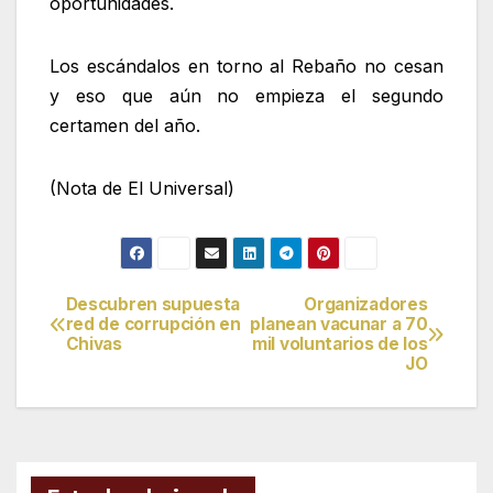
oportunidades.
Los escándalos en torno al Rebaño no cesan
y eso que aún no empieza el segundo
certamen del año.
(Nota de El Universal)
Descubren supuesta
Organizadores
Navegación
red de corrupción en
planean vacunar a 70
Chivas
mil voluntarios de los
de
JO
entradas