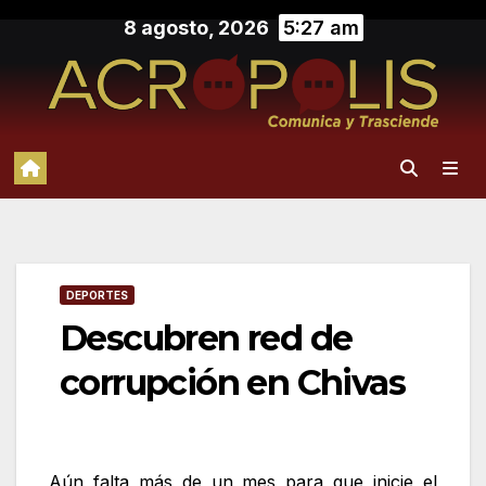
Saltar
8 agosto, 2026
5:27 am
al
contenido
DEPORTES
Descubren red de
corrupción en Chivas
Aún falta más de un mes para que inicie el