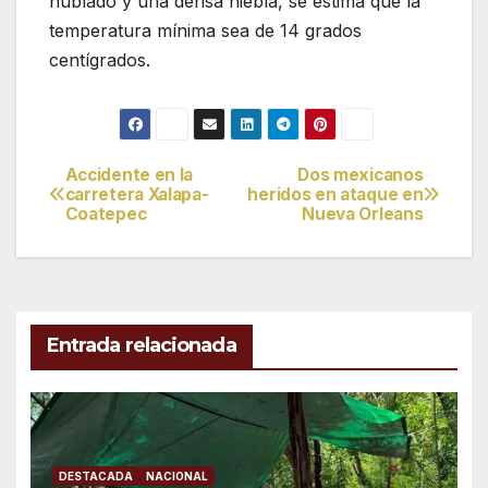
nublado y una densa niebla, se estima que la
temperatura mínima sea de 14 grados
centígrados.
Accidente en la
Dos mexicanos
Navegación
carretera Xalapa-
heridos en ataque en
Coatepec
Nueva Orleans
de
entradas
Entrada relacionada
DESTACADA
NACIONAL