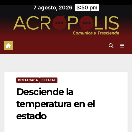
Saltar
7 agosto, 2026
3:50 pm
al
contenido
DESTACADA
ESTATAL
Desciende la
temperatura en el
estado