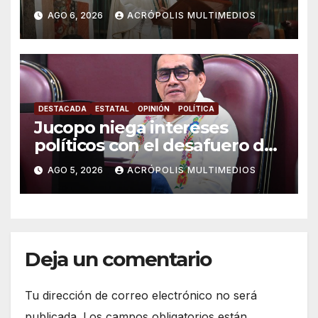
Parolin
AGO 6, 2026
ACRÓPOLIS MULTIMEDIOS
DESTACADA
ESTATAL
OPINIÓN
POLÍTICA
Jucopo niega intereses
políticos con el desafuero de
alcaldes
AGO 5, 2026
ACRÓPOLIS MULTIMEDIOS
Deja un comentario
Tu dirección de correo electrónico no será
publicada.
Los campos obligatorios están