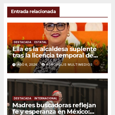
Entrada relacionada
DESTACADA
ESTATAL
Ella es la alcaldesa suplente
tras la licencia temporal de
Raúl González en Ixhuatlán
AGO 6, 2026
ACRÓPOLIS MULTIMEDIOS
del Sureste
DESTACADA
INTERNACIONAL
Madres buscadoras reflejan
fe y esperanza en México: