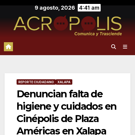
Saltar
9 agosto, 2026
4:41 am
al
contenido
REPORTE CIUDADANO
XALAPA
Denuncian falta de
higiene y cuidados en
Cinépolis de Plaza
Américas en Xalapa