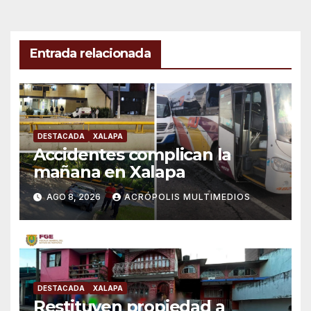
Entrada relacionada
DESTACADA
XALAPA
Accidentes complican la
mañana en Xalapa
AGO 8, 2026
ACRÓPOLIS MULTIMEDIOS
DESTACADA
XALAPA
Restituyen propiedad a