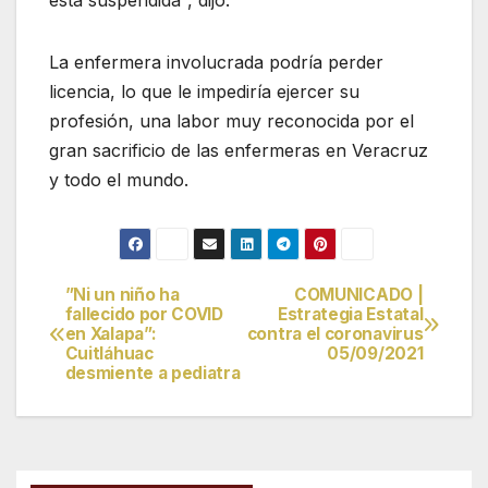
está suspendida’’, dijo.
La enfermera involucrada podría perder
licencia, lo que le impediría ejercer su
profesión, una labor muy reconocida por el
gran sacrificio de las enfermeras en Veracruz
y todo el mundo.
”Ni un niño ha
COMUNICADO |
Navegación
fallecido por COVID
Estrategia Estatal
en Xalapa”:
contra el coronavirus
de
Cuitláhuac
05/09/2021
desmiente a pediatra
entradas