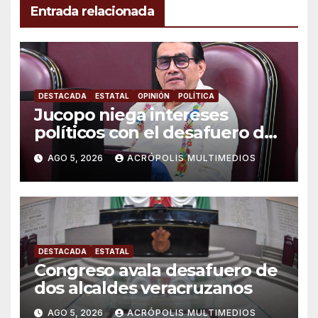
Entrada relacionada
DESTACADA
ESTATAL
OPINIÓN
POLÍTICA
Jucopo niega intereses
políticos con el desafuero de
alcaldes
AGO 5, 2026
ACRÓPOLIS MULTIMEDIOS
DESTACADA
ESTATAL
Congreso avala desafuero de
dos alcaldes veracruzanos
AGO 5, 2026
ACRÓPOLIS MULTIMEDIOS