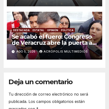
DESTACADA
ESTATAL
OPINIÓN
POLÍTICA
Se acabó el fuero: Congreso
de Veracruz abre la puerta a
proceso penal contra alcalde
AGO 5, 2026
ACRÓPOLIS MULTIMEDIOS
de Úrsulo Galván
Deja un comentario
Tu dirección de correo electrónico no será
publicada.
Los campos obligatorios están
marcados con
*