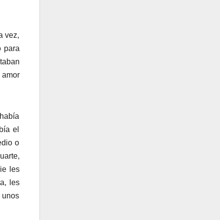
a vez,
o para
staban
n amor
 había
bía el
edio o
uarte,
ie les
a, les
o unos