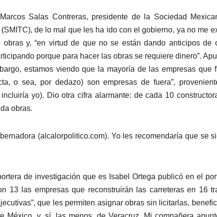
e Marcos Salas Contreras, presidente de la Sociedad Mexic
 (SMITC), de lo mal que les ha ido con el gobierno, ya no me e
s obras y, “en virtud de que no se están dando anticipos de 
ticipando porque para hacer las obras se requiere dinero”. Apu
mbargo, estamos viendo que la mayoría de las empresas que 
cta, o sea, por dedazo) son empresas de fuera”, provenien
cluiría yo). Dio otra cifra alarmante: de cada 10 constructor
 da obras.
obernadora (alcalorpolitico.com). Yo les recomendaría que se s
portera de investigación que es Isabel Ortega publicó en el por
on 13 las empresas que reconstruirán las carreteras en 16 t
ecutivas”, que les permiten asignar obras sin licitarlas, benefi
e México, y, sí, las menos, de Veracruz. Mi compañera apun