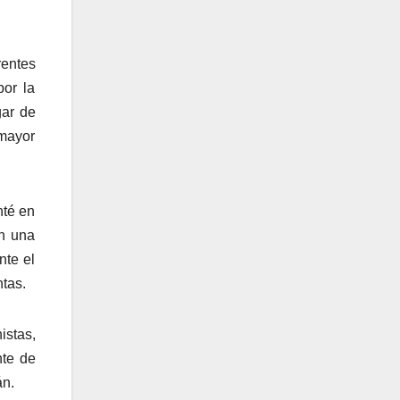
rentes
por la
gar de
 mayor
nté en
an una
nte el
tas.
istas,
nte de
án.