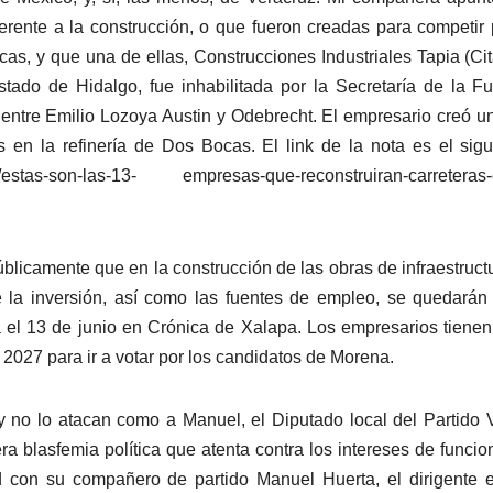
ferente a la construcción, o que fueron creadas para competir 
cas, y que una de ellas, Construcciones Industriales Tapia (Cit
tado de Hidalgo, fue inhabilitada por la Secretaría de la F
entre Emilio Lozoya Austin y Odebrecht. El empresario creó u
 en la refinería de Dos Bocas. El link de la nota es el sigu
/8/4/estas-son-las-13- empresas-que-reconstruiran-carreteras-
licamente que en la construcción de las obras de infraestruct
e la inversión, así como las fuentes de empleo, se quedarán
a el 13 de junio en Crónica de Xalapa. Los empresarios tienen
027 para ir a votar por los candidatos de Morena.
y no lo atacan como a Manuel, el Diputado local del Partido 
 blasfemia política que atenta contra los intereses de funcio
ud con su compañero de partido Manuel Huerta, el dirigente e