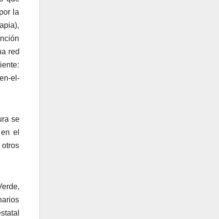
por la
apia),
unción
na red
iente:
en-el-
ura se
 en el
 otros
Verde,
narios
statal