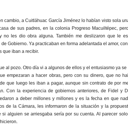
n cambio, a Cuitláhuac García Jiménez lo habían visto sola un
 casa de sus padres, en la colonia Progreso Macuiltépec, per
 y no les dio obra alguna. También me deslizaron que le e
o de Gobierno. Ya practicaban en forma adelantada el amor, co
 que iban a recibir.
fue al pozo. Otro día vi a algunos de ellos y el entusiasmo ya se
ue empezaran a hacer obras, pero con su dinero, que no ha
 de que luego les iban a pagar, aunque sin contrato de por m
an. Con la experiencia de gobiernos anteriores, de Fidel y D
uedaron a deber millones y millones y es la fecha en que nad
ios de la Cámara, les informaron de la situación y la propuest
e si alguien se arriesgaba sería por su cuenta. Al parecer sol
hicieron.