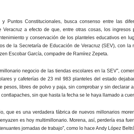
 y Puntos Constitucionales, busca consenso entre las dife
 Veracruz a efecto de que, entre otras cosas, los ingresos 
ntenimiento y conservación de los planteles educativos en lu
rios de la Secretaría de Educación de Veracruz (SEV), con la
yazen Escobar García, compadre de Ramírez Zepeta.
millonario negocio de las tiendas escolares en la SEV”, come
olares y cafeterías de 23 mil 983 planteles del estado dejab
pesos, libres de polvo y paja, sin comprobar y sin declarar a
contlapaches, sin que hasta la fecha se le haya llamado a cuen
o, que es una verdadera fábrica de nuevos millonarios moren
enyazen es hoy multimillonario. Morena, así, perdería esa fue
tenuantes jornadas de trabajo”, como lo hace Andy López Beltr