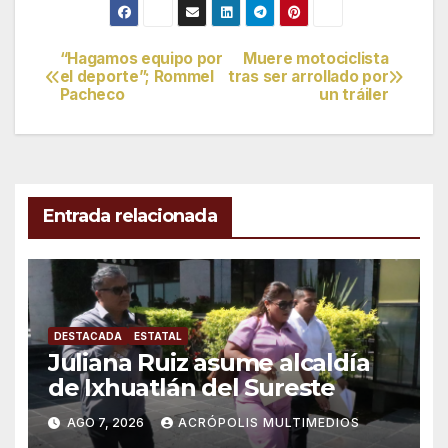
“Hagamos equipo por
Muere motociclista
Navegación
el deporte”; Rommel
tras ser arrollado por
Pacheco
un tráiler
de
entradas
Entrada relacionada
DESTACADA
ESTATAL
Juliana Ruiz asume alcaldía
de Ixhuatlán del Sureste
AGO 7, 2026
ACRÓPOLIS MULTIMEDIOS