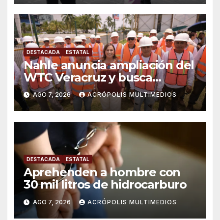
DESTACADA
ESTATAL
Nahle anuncia ampliación del
WTC Veracruz y busca
solución para ingenio en crisis
AGO 7, 2026
ACRÓPOLIS MULTIMEDIOS
DESTACADA
ESTATAL
Aprehenden a hombre con
30 mil litros de hidrocarburo
AGO 7, 2026
ACRÓPOLIS MULTIMEDIOS