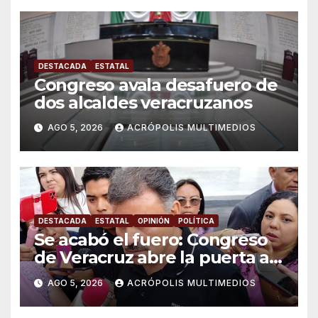
DESTACADA
ESTATAL
Congreso avala desafuero de
dos alcaldes veracruzanos
AGO 5, 2026
ACRÓPOLIS MULTIMEDIOS
DESTACADA
ESTATAL
OPINIÓN
POLÍTICA
Se acabó el fuero: Congreso
de Veracruz abre la puerta a
proceso penal contra alcalde
AGO 5, 2026
ACRÓPOLIS MULTIMEDIOS
de Úrsulo Galván