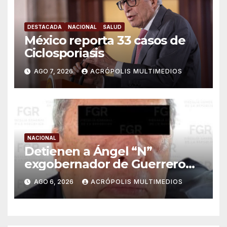
DESTACADA
NACIONAL
SALUD
México reporta 33 casos de
Ciclosporiasis
AGO 7, 2026
ACRÓPOLIS MULTIMEDIOS
NACIONAL
Detienen a Ángel “N”
exgobernador de Guerrero
por caso Ayotzinapa
AGO 6, 2026
ACRÓPOLIS MULTIMEDIOS