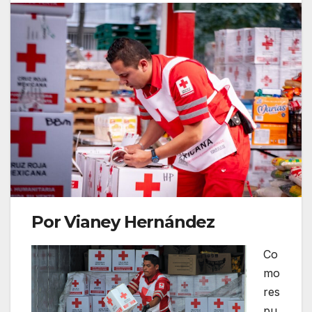
Por Vianey Hernández
Co
mo
res
pu