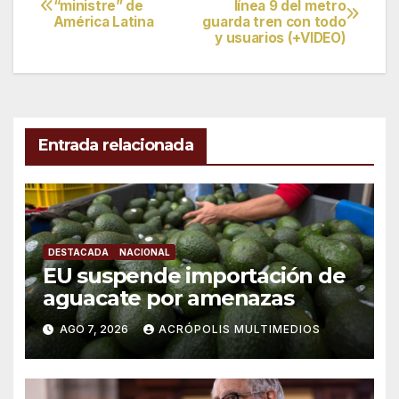
“ministre” de
línea 9 del metro
América Latina
guarda tren con todo
de
y usuarios (+VIDEO)
entradas
Entrada relacionada
DESTACADA
NACIONAL
EU suspende importación de
aguacate por amenazas
AGO 7, 2026
ACRÓPOLIS MULTIMEDIOS