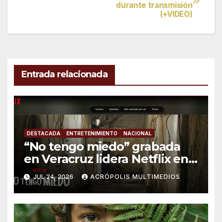
durante transmisión
de
(+VIDEO)
entradas
Entrada relacionada
DESTACADA
ENTRETENIMIENTO
NACIONAL
“No tengo miedo” grabada
en Veracruz lidera Netflix en
México
JUL 24, 2026
ACRÓPOLIS MULTIMEDIOS