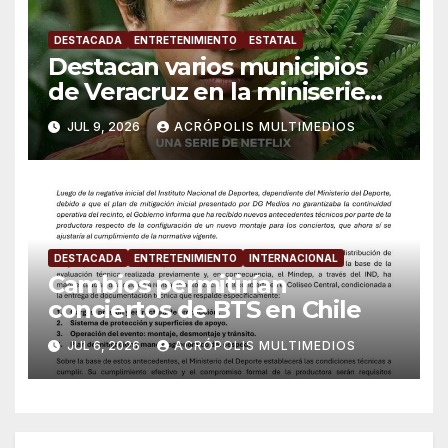
DESTACADA
ENTRETENIMIENTO
ESTATAL
Destacan varios municipios
de Veracruz en la miniserie
de Netflix “No Tengo Miedo”
JUL 9, 2026
ACRÓPOLIS MULTIMEDIOS
DESTACADA
ENTRETENIMIENTO
INTERNACIONAL
Cambios permitirían
conciertos de BTS en Chile
JUL 6, 2026
ACRÓPOLIS MULTIMEDIOS