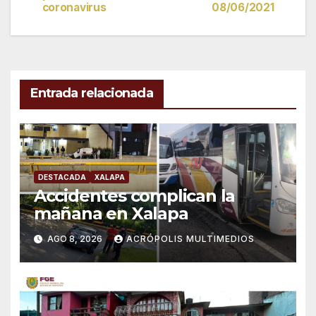
de
coronavirus
08/06/2021
entradas
Entrada relacionada
DESTACADA
XALAPA
Accidentes complican la
mañana en Xalapa
AGO 8, 2026
ACRÓPOLIS MULTIMEDIOS