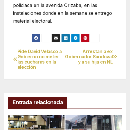
policiaca en la avenida Orizaba, en las
instalaciones donde en la semana se entrego
material electoral.
Pide David Velasco a
Arrestan a ex
Navegación
Gobierno no meter
Gobernador Sandoval
las cucharas en la
y a su hija en NL
de
elección
entradas
Entrada relacionada