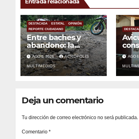
Entrada relacionada
DESTACADA
ESTATAL
OPINIÓN
REPORTE CIUDADANO
DESTACA
Entre baches y
Avic
abandono: la
con
carretera Colipa-
mexi
AGO 6, 2026
ACRÓPOLIS
AGO 6
Yecuatla se
impo
convierte en un
MULTIMEDIOS
MULTIM
riesgo diario
Deja un comentario
Tu dirección de correo electrónico no será publicada.
Comentario
*