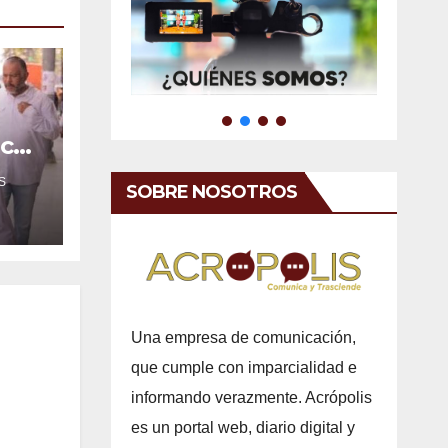
ica
e
S
SOBRE NOSOTROS
Una empresa de comunicación,
que cumple con imparcialidad e
informando verazmente. Acrópolis
es un portal web, diario digital y