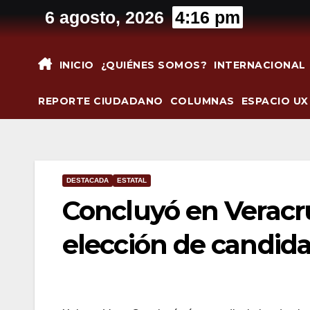
Saltar
6 agosto, 2026
4:16 pm
al
contenido
INICIO
¿QUIÉNES SOMOS?
INTERNACIONAL
REPORTE CIUDADANO
COLUMNAS
ESPACIO UX
DESTACADA
ESTATAL
Concluyó en Veracr
elección de candida