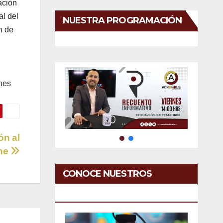
ación
al del
NUESTRA PROGRAMACIÓN
n de
ones
ón al
che
CONOCE NUESTROS
SERVICIOS