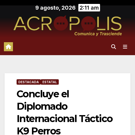
Saltar
9 agosto, 2026
2:11 am
al
contenido
DESTACADA
ESTATAL
Concluye el
Diplomado
Internacional Táctico
K9 Perros