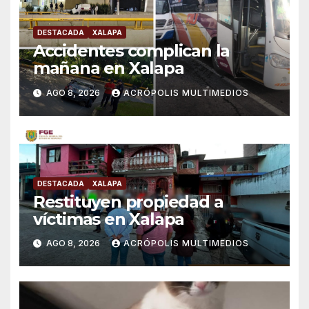
DESTACADA
XALAPA
Accidentes complican la
mañana en Xalapa
AGO 8, 2026
ACRÓPOLIS MULTIMEDIOS
DESTACADA
XALAPA
Restituyen propiedad a
víctimas en Xalapa
AGO 8, 2026
ACRÓPOLIS MULTIMEDIOS