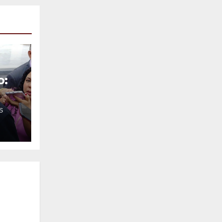
o:
S
o
o