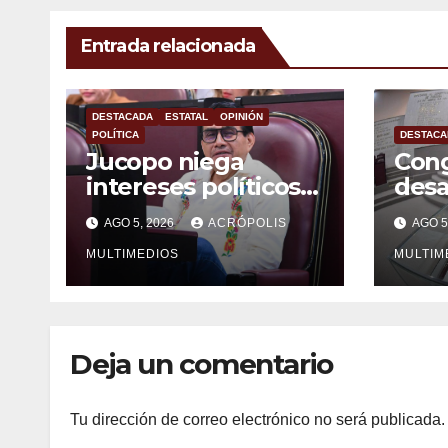
Entrada relacionada
DESTACADA
ESTATAL
OPINIÓN
POLÍTICA
DESTACA
Jucopo niega
Cong
intereses políticos
desa
con el desafuero de
alca
AGO 5, 2026
ACRÓPOLIS
AGO 5
alcaldes
vera
MULTIMEDIOS
MULTIM
Deja un comentario
Tu dirección de correo electrónico no será publicada.