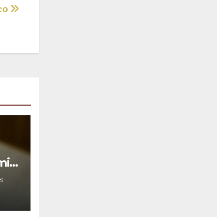
ico
mil
S