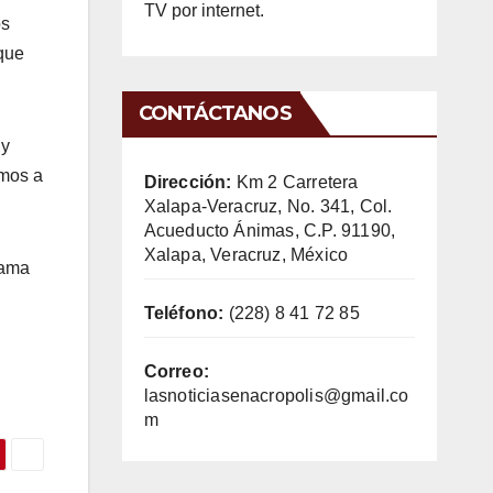
TV por internet.
os
que
CONTÁCTANOS
 y
amos a
Dirección:
Km 2 Carretera
Xalapa-Veracruz, No. 341, Col.
Acueducto Ánimas, C.P. 91190,
Xalapa, Veracruz, México
lama
Teléfono:
(228) 8 41 72 85
Correo:
lasnoticiasenacropolis@gmail.co
m