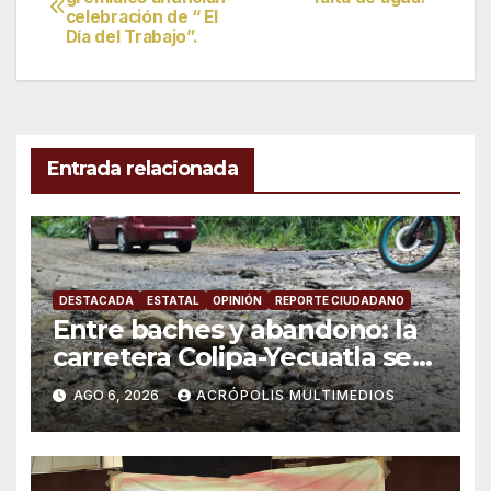
celebración de “ El
de
Día del Trabajo”.
entradas
Entrada relacionada
DESTACADA
ESTATAL
OPINIÓN
REPORTE CIUDADANO
Entre baches y abandono: la
carretera Colipa-Yecuatla se
convierte en un riesgo diario
AGO 6, 2026
ACRÓPOLIS MULTIMEDIOS