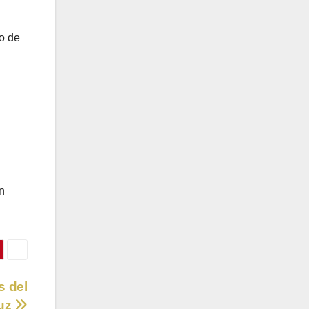
o de
n
s del
ruz