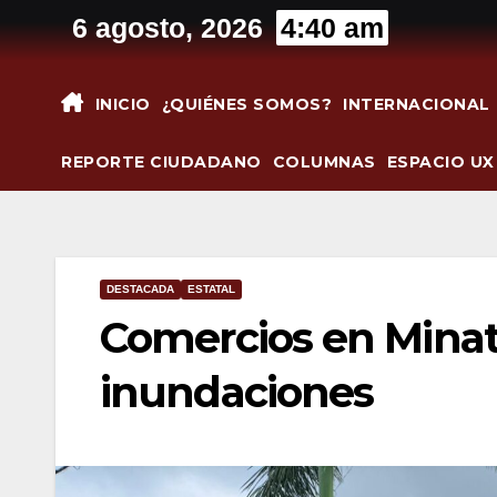
Saltar
6 agosto, 2026
4:40 am
al
contenido
INICIO
¿QUIÉNES SOMOS?
INTERNACIONAL
REPORTE CIUDADANO
COLUMNAS
ESPACIO UX
DESTACADA
ESTATAL
Comercios en Minati
inundaciones