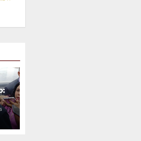
o:
S
o
o