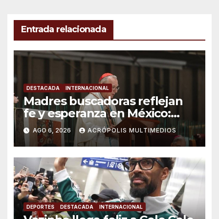
Entrada relacionada
DESTACADA
INTERNACIONAL
Madres buscadoras reflejan
fe y esperanza en México:
Parolin
AGO 6, 2026
ACRÓPOLIS MULTIMEDIOS
DEPORTES
DESTACADA
INTERNACIONAL