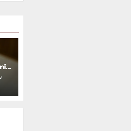
mil
S