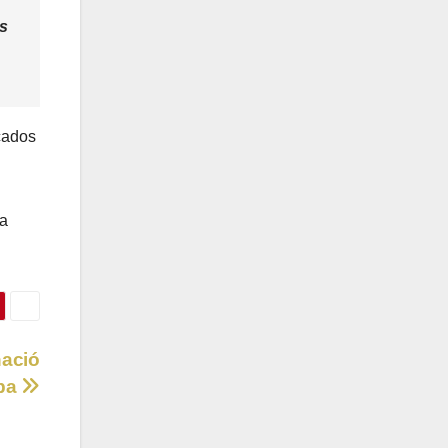
is
icados
la
nació
aba