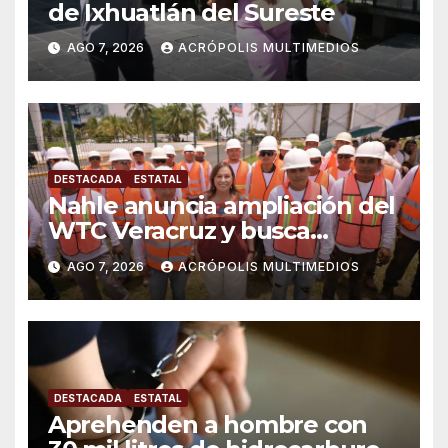
de Ixhuatlán del Sureste
AGO 7, 2026
ACRÓPOLIS MULTIMEDIOS
DESTACADA
ESTATAL
Nahle anuncia ampliación del
WTC Veracruz y busca
solución para ingenio en crisis
AGO 7, 2026
ACRÓPOLIS MULTIMEDIOS
DESTACADA
ESTATAL
Aprehenden a hombre con