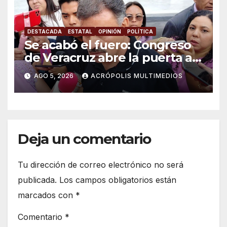
DESTACADA
ESTATAL
OPINIÓN
POLÍTICA
Se acabó el fuero: Congreso
de Veracruz abre la puerta a
proceso penal contra alcalde
AGO 5, 2026
ACRÓPOLIS MULTIMEDIOS
de Úrsulo Galván
Deja un comentario
Tu dirección de correo electrónico no será
publicada.
Los campos obligatorios están
marcados con
*
Comentario
*