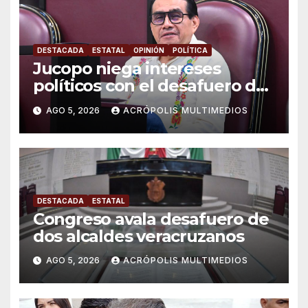
DESTACADA
ESTATAL
OPINIÓN
POLÍTICA
Jucopo niega intereses
políticos con el desafuero de
alcaldes
AGO 5, 2026
ACRÓPOLIS MULTIMEDIOS
DESTACADA
ESTATAL
Congreso avala desafuero de
dos alcaldes veracruzanos
AGO 5, 2026
ACRÓPOLIS MULTIMEDIOS