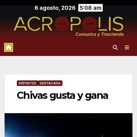
Saltar
6 agosto, 2026
5:08 am
al
contenido
DEPORTES
DESTACADA
Chivas gusta y gana