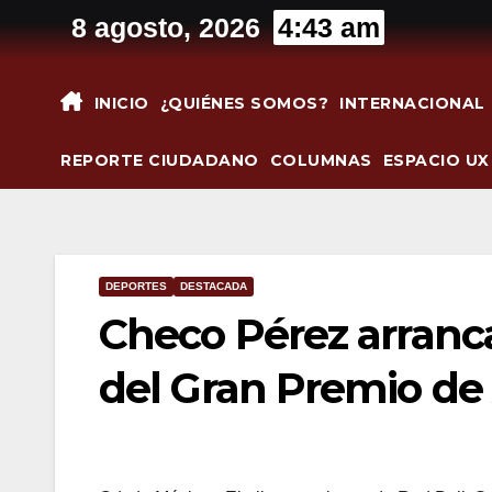
Saltar
8 agosto, 2026
4:43 am
al
contenido
INICIO
¿QUIÉNES SOMOS?
INTERNACIONAL
REPORTE CIUDADANO
COLUMNAS
ESPACIO UX
DEPORTES
DESTACADA
Checo Pérez arranca
del Gran Premio de 