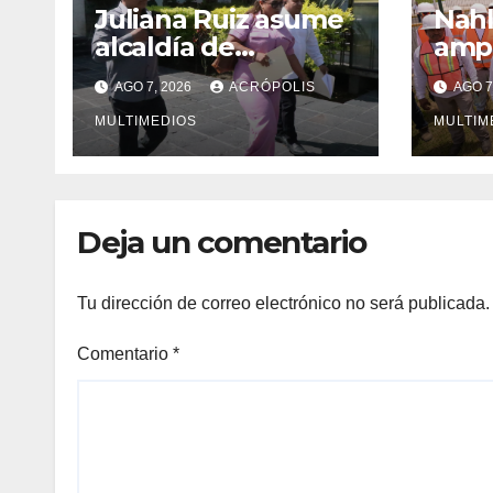
Juliana Ruiz asume
Nahl
alcaldía de
ampl
Ixhuatlán del
Vera
AGO 7, 2026
ACRÓPOLIS
AGO 7
Sureste
solu
MULTIMEDIOS
inge
MULTIM
Deja un comentario
Tu dirección de correo electrónico no será publicada.
Comentario
*