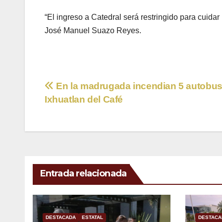
“El ingreso a Catedral será restringido para cuidar
José Manuel Suazo Reyes.
Navegación
En la madrugada incendian 5 autobu
Ixhuatlan del Café
de
entradas
Entrada relacionada
DESTACADA
ESTATAL
DESTACA