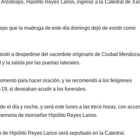
el Arzobispo, Hipólito Reyes Larios, ingresó a la Catedral de Xa
bispo que la madruga de este día domingo dejó de existir como
sistir a despedirse del sacerdote originario de Ciudad Mendoza
 y la salida por las puertas laterales.
mento para hacer oración, y se recomendó a los feligreses
19, si deseaban acudir a los funerales.
o el día y noche, y será este lunes a las trece horas, con acce
n memoria de monseñor Hipólito Reyes Larios.
 de Hipólito Reyes Larios será sepultado en la Catedral.