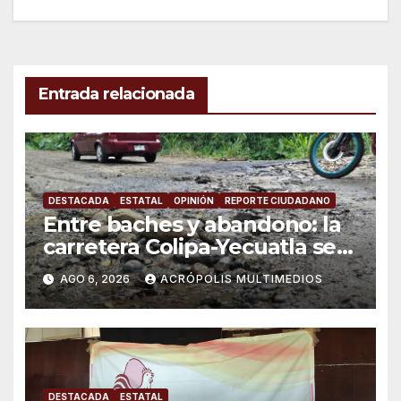
entradas
Entrada relacionada
DESTACADA
ESTATAL
OPINIÓN
REPORTE CIUDADANO
Entre baches y abandono: la
carretera Colipa-Yecuatla se
convierte en un riesgo diario
AGO 6, 2026
ACRÓPOLIS MULTIMEDIOS
DESTACADA
ESTATAL