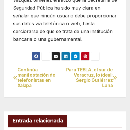
Vázquez Jiménez enfatizó que la Secretaría de
Seguridad Pública ha sido muy clara en
señalar que ningún usuario debe proporcionar
sus datos vía telefónica o web, hasta
cerciorarse de que se trata de una institución
bancaria o una gubernamental.
Continúa
Para TESLA, el sur de
Navegación
manifestación de
Veracruz, lo ideal:
telefonistas en
Sergio Gutiérrez
de
Xalapa
Luna
entradas
Entrada relacionada