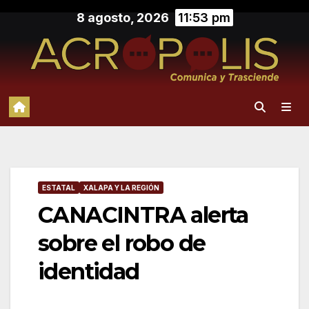
Saltar
8 agosto, 2026
11:53 pm
al
contenido
ESTATAL
XALAPA Y LA REGIÓN
CANACINTRA alerta
sobre el robo de
identidad