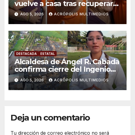
vuelve a casa tras recuperar
libertad
AGO 5, 2026
ACRÓPOLIS MULTIMEDIOS
DESTACADA
ESTATAL
Alcaldesa de Ángel R. Cabada
confirma cierre del Ingenio
San Pedro; crece la
AGO 5, 2026
ACRÓPOLIS MULTIMEDIOS
incertidumbre entre obreros
y productores
Deja un comentario
Tu dirección de correo electrónico no será