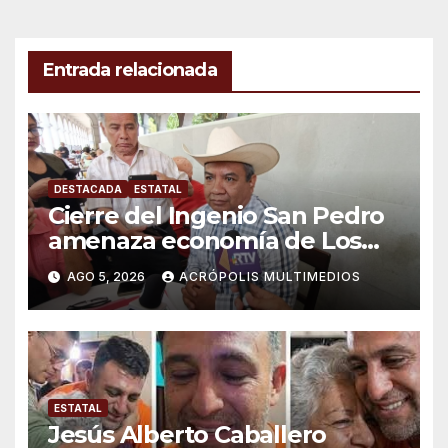
entradas
Entrada relacionada
DESTACADA
ESTATAL
Cierre del Ingenio San Pedro
amenaza economía de Los
Tuxtlas
AGO 5, 2026
ACRÓPOLIS MULTIMEDIOS
ESTATAL
Jesús Alberto Caballero