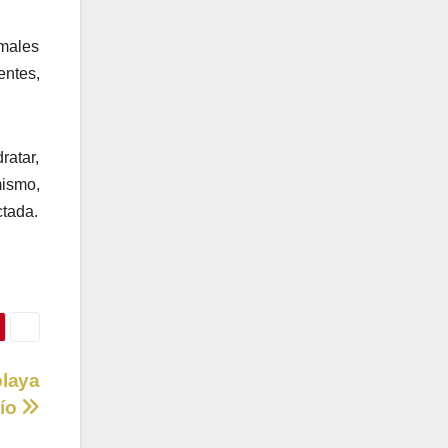
imales
entes,
ratar,
mismo,
ctada.
playa
Río