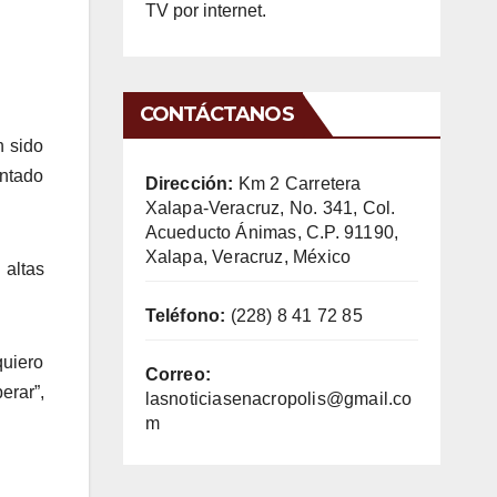
TV por internet.
CONTÁCTANOS
n sido
entado
Dirección:
Km 2 Carretera
Xalapa-Veracruz, No. 341, Col.
Acueducto Ánimas, C.P. 91190,
Xalapa, Veracruz, México
altas
Teléfono:
(228) 8 41 72 85
quiero
Correo:
erar”,
lasnoticiasenacropolis@gmail.co
m