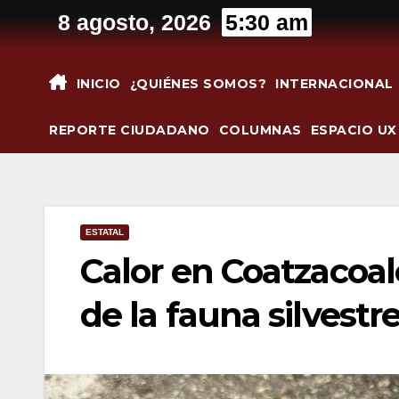
Saltar
8 agosto, 2026
5:30 am
al
contenido
INICIO
¿QUIÉNES SOMOS?
INTERNACIONAL
REPORTE CIUDADANO
COLUMNAS
ESPACIO UX
ESTATAL
Calor en Coatzacoal
de la fauna silvestr