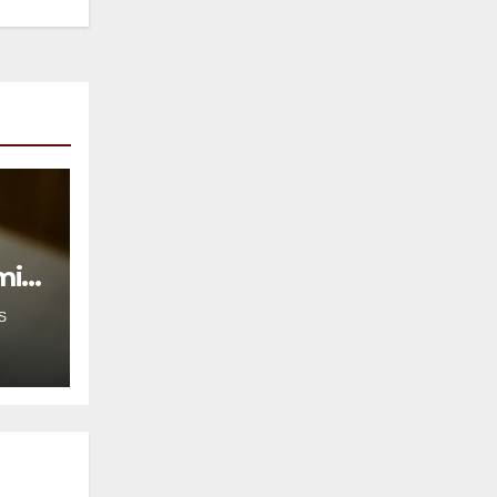
mil
S