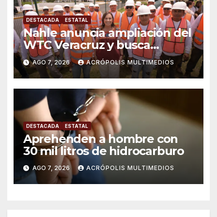
DESTACADA
ESTATAL
Nahle anuncia ampliación del
WTC Veracruz y busca
solución para ingenio en crisis
AGO 7, 2026
ACRÓPOLIS MULTIMEDIOS
DESTACADA
ESTATAL
Aprehenden a hombre con
30 mil litros de hidrocarburo
AGO 7, 2026
ACRÓPOLIS MULTIMEDIOS