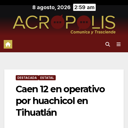
Saltar
8 agosto, 2026
2:59 am
al
contenido
DESTACADA
ESTATAL
Caen 12 en operativo
por huachicol en
Tihuatlán