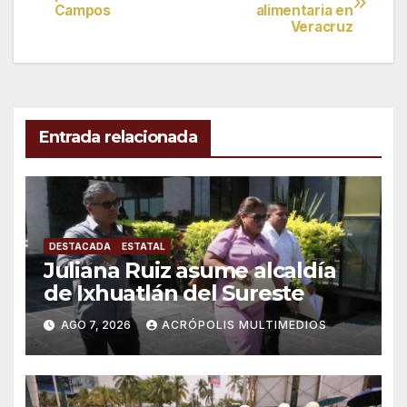
Campos
alimentaria en
de
Veracruz
entradas
Entrada relacionada
DESTACADA
ESTATAL
Juliana Ruiz asume alcaldía
de Ixhuatlán del Sureste
AGO 7, 2026
ACRÓPOLIS MULTIMEDIOS