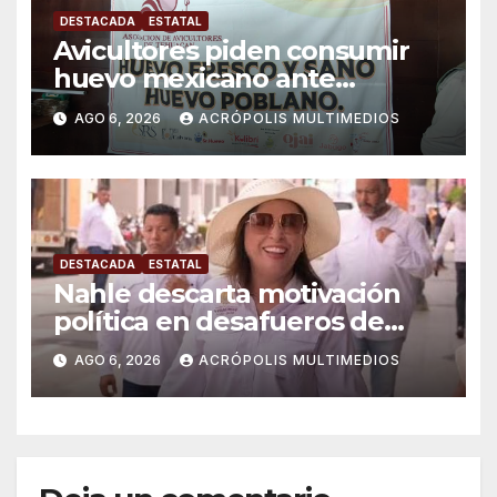
DESTACADA
ESTATAL
Avicultores piden consumir
huevo mexicano ante
importaciones
AGO 6, 2026
ACRÓPOLIS MULTIMEDIOS
DESTACADA
ESTATAL
Nahle descarta motivación
política en desafueros de
alcaldes
AGO 6, 2026
ACRÓPOLIS MULTIMEDIOS