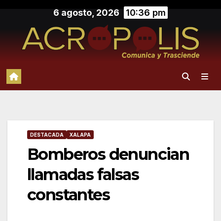
Saltar
6 agosto, 2026
10:36 pm
al
contenido
DESTACADA
XALAPA
Bomberos denuncian
llamadas falsas
constantes