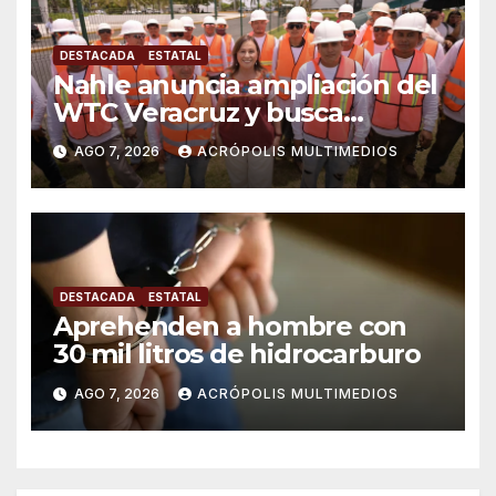
DESTACADA
ESTATAL
Nahle anuncia ampliación del
WTC Veracruz y busca
solución para ingenio en crisis
AGO 7, 2026
ACRÓPOLIS MULTIMEDIOS
DESTACADA
ESTATAL
Aprehenden a hombre con
30 mil litros de hidrocarburo
AGO 7, 2026
ACRÓPOLIS MULTIMEDIOS