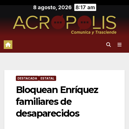
Saltar
8 agosto, 2026
8:17 am
al
contenido
DESTACADA
ESTATAL
Bloquean Enríquez
familiares de
desaparecidos