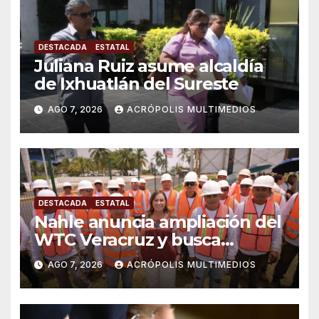
DESTACADA
ESTATAL
Juliana Ruiz asume alcaldía
de Ixhuatlán del Sureste
AGO 7, 2026
ACRÓPOLIS MULTIMEDIOS
DESTACADA
ESTATAL
Nahle anuncia ampliación del
WTC Veracruz y busca
solución para ingenio en crisis
AGO 7, 2026
ACRÓPOLIS MULTIMEDIOS