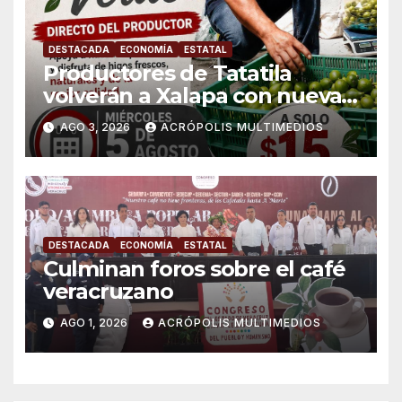
DESTACADA
ECONOMÍA
ESTATAL
Productores de Tatatila
volverán a Xalapa con nueva
jornada de venta de higo
AGO 3, 2026
ACRÓPOLIS MULTIMEDIOS
fresco
DESTACADA
ECONOMÍA
ESTATAL
Culminan foros sobre el café
veracruzano
AGO 1, 2026
ACRÓPOLIS MULTIMEDIOS