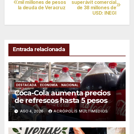
Navegación
mil millones de pesos
superávit comercial
la deuda de Veracruz
de 38 millones de
de
USD: INEGI
entradas
Entrada relacionada
DESTACADA
ECONOMÍA
NACIONAL
Coca-Cola aumenta precios
de refrescos hasta 5 pesos
AGO 4, 2026
ACRÓPOLIS MULTIMEDIOS