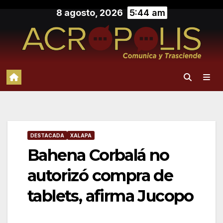
Saltar
8 agosto, 2026
5:44 am
al
contenido
DESTACADA
XALAPA
Bahena Corbalá no
autorizó compra de
tablets, afirma Jucopo