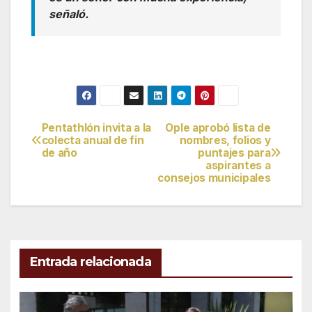
señaló.
Pentathlón invita a la
Ople aprobó lista de
Navegación
colecta anual de fin
nombres, folios y
de año
puntajes para
de
aspirantes a
consejos municipales
entradas
Entrada relacionada