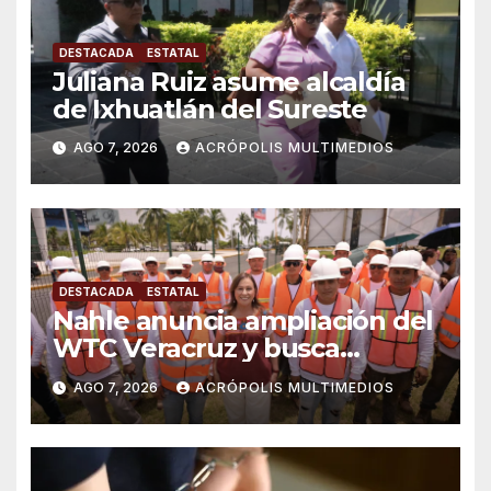
DESTACADA
ESTATAL
Juliana Ruiz asume alcaldía
de Ixhuatlán del Sureste
AGO 7, 2026
ACRÓPOLIS MULTIMEDIOS
DESTACADA
ESTATAL
Nahle anuncia ampliación del
WTC Veracruz y busca
solución para ingenio en crisis
AGO 7, 2026
ACRÓPOLIS MULTIMEDIOS