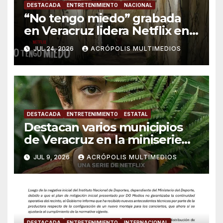
DESTACADA
ENTRETENIMIENTO
NACIONAL
“No tengo miedo” grabada
en Veracruz lidera Netflix en
México
JUL 24, 2026
ACRÓPOLIS MULTIMEDIOS
DESTACADA
ENTRETENIMIENTO
ESTATAL
Destacan varios municipios
de Veracruz en la miniserie
de Netflix “No Tengo Miedo”
JUL 9, 2026
ACRÓPOLIS MULTIMEDIOS
DESTACADA
ENTRETENIMIENTO
INTERNACIONAL