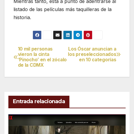
Mientras tanto, esta a punto de adentrarse al
listado de las películas más taquilleras de la
historia.
10 mil personas
Los Óscar anuncian a
Navegación
vieron la cinta
los preseleccionados
‘Pinocho’ en el zócalo
en 10 categorías
de
de la CDMX
entradas
Entrada relacionada