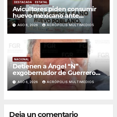
DESTACADA
ESTATAL
Avicultores piden consumir
huevo mexicano ante
importaciones
AGO 6, 2026
ACRÓPOLIS MULTIMEDIOS
NACIONAL
Detienen a Ángel “N”
exgobernador de Guerrero
por caso Ayotzinapa
AGO 6, 2026
ACRÓPOLIS MULTIMEDIOS
Deja un comentario