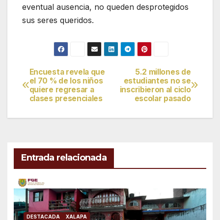
eventual ausencia, no queden desprotegidos
sus seres queridos.
Encuesta revela que
5.2 millones de
Navegación
el 70 % de los niños
estudiantes no se
quiere regresar a
inscribieron al ciclo
de
clases presenciales
escolar pasado
entradas
Entrada relacionada
DESTACADA
XALAPA