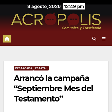
Saltar
8 agosto, 2026
12:49 pm
al
contenido
DESTACADA
ESTATAL
Arrancó la campaña
“Septiembre Mes del
Testamento”