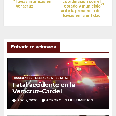
lluvias intensas en
coordinación con el
de
Veracruz
estado y municipio
ante la presencia de
entradas
lluvias en la entidad
Entrada relacionada
ACCIDENTES
DESTACADA
ESTATAL
Fatal accidente en la
Veracruz–Cardel
AGO 7, 2026
ACRÓPOLIS MULTIMEDIOS