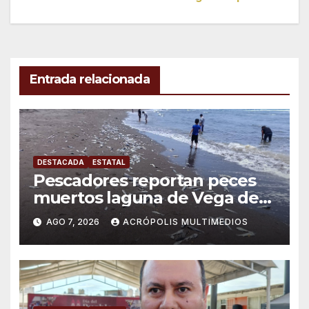
entradas
Entrada relacionada
DESTACADA
ESTATAL
Pescadores reportan peces
muertos laguna de Vega de
Alatorre
AGO 7, 2026
ACRÓPOLIS MULTIMEDIOS