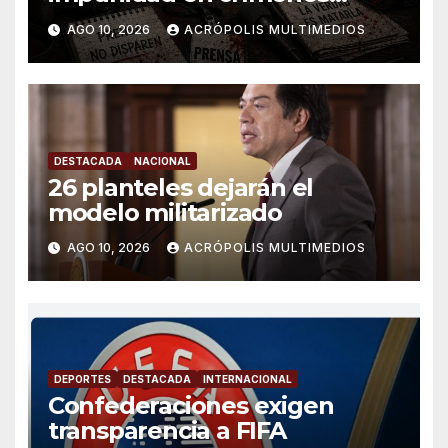
contra periodistas en
AGO 10, 2026
ACRÓPOLIS MULTIMEDIOS
Veracruz
DESTACADA
NACIONAL
26 planteles dejarán el
modelo militarizado
AGO 10, 2026
ACRÓPOLIS MULTIMEDIOS
DEPORTES
DESTACADA
INTERNACIONAL
Confederaciones exigen
transparencia a FIFA