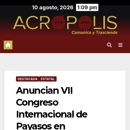
Saltar
10 agosto, 2026
1:09 pm
al
contenido
DESTACADA
ESTATAL
Anuncian VII
Congreso
Internacional de
Payasos en